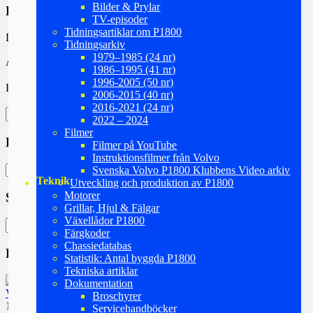
Bilder & Prylar
Logga in
TV-episoder
Tidningsartiklar om P1800
Logga in på webbplatsen.
Tidningsarkiv
1979–1985 (24 nr)
Användarnamn
1986–1995 (41 nr)
1996-2005 (50 nr)
Lösenord
2006-2015 (40 nr)
2016-2021 (24 nr)
2022 – 2024
Filmer
Läsvärdiga Kategorier
Filmer på YouTube
Instruktionsfilmer från Volvo
Läsvärdiga
Svenska Volvo P1800 Klubbens Video arkiv
Teknik
Kategorier
Utveckling och produktion av P1800
Motorer
Sök i hemsidan efter…
Grillar, Hjul & Fälgar
Växellådor P1800
Sök
Färgkoder
efter:
Chassiedatabas
De 3 närmast kommande Träffarna
Statistik: Antal byggda P1800
Tekniska artiklar
Dokumentation
VROM
Broschyrer
14 aug 26
Servicehandböcker