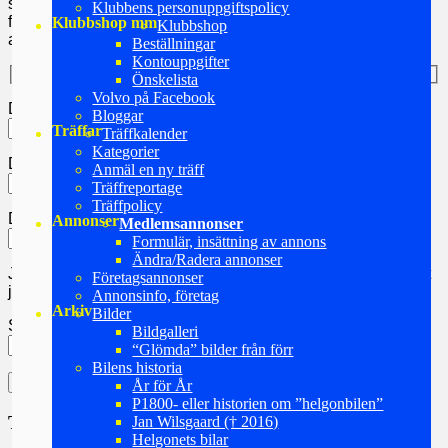
skicka oss din mailadress samt medlemsnummer via
Klubbens personuppgiftspolicy
formuläret här under. Se till att du är inloggad
INNAN
du
Klubbshop mm
Klubbshop
använder detta formulär!
Beställningar
Kontouppgifter
Önskelista
Volvo på Facebook
Ditt namn (Måste anges)
Bloggar
Träffar
Träffkalender
Kategorier
Din epost (Måste anges)
Anmäl en ny träff
Träffreportage
Träffpolicy
Ditt medlemsnummer (Måste anges)
Annonser
Medlemsannonser
Formulär, insättning av annons
Ändra/Radera annonser
Jag kan inte komma åt låsta sidor och jag har kontrollerat att
Företagsannonser
jag är medlem, har registrerat mig och har loggat in.
Annonsinfo, företag
Arkiv
Bilder
Skriv in lösningen på talet sex gånger fyra med siffror:
Bildgalleri
“Glömda” bilder från förr
Bilens historia
År för År
P1800- eller historien om ”helgonbilen”
Translate this site (Google)
Jan Wilsgaard († 2016)
Helgonets bilar