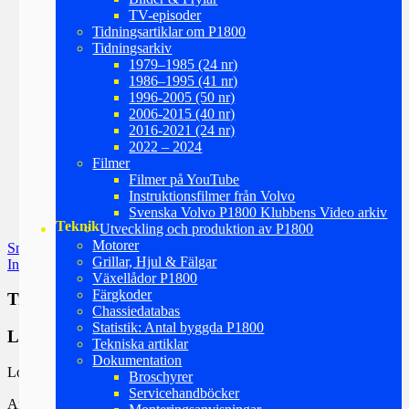
TV-episoder
Tidningsartiklar om P1800
Tidningsarkiv
1979–1985 (24 nr)
1986–1995 (41 nr)
1996-2005 (50 nr)
2006-2015 (40 nr)
2016-2021 (24 nr)
2022 – 2024
Filmer
Filmer på YouTube
Instruktionsfilmer från Volvo
Svenska Volvo P1800 Klubbens Video arkiv
Teknik
Utveckling och produktion av P1800
Motorer
Inläggsnavigering
Smålandsträffen 2026
Grillar, Hjul & Fälgar
Info om Sommarträffen 2026 den 26 – 28 juni, Öland och Kalmar
Växellådor P1800
Färgkoder
Translate this site (Google)
Chassiedatabas
Statistik: Antal byggda P1800
Logga in
Tekniska artiklar
Dokumentation
Logga in på webbplatsen.
Broschyrer
Servicehandböcker
Användarnamn