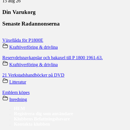
15 aug 26
Din Varukorg
Senaste Radannonserna
Växellåda för P1800E
Kraftöverföring & drivlina
Reservdelsnavkapslar och bakaxel till P 1800 1961-63.
Kraftöverföring & drivlina
21 Verkstadshandböcker på DVD
Litteratur
Emblem köpes
Inredning
HEM
Registrera dig som användare
Klubbens Befattningshavare
Kontakta klubben