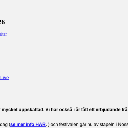
26
ltar
 Live
 mycket uppskattad. Vi har också i år fått ett erbjudande fr
rdag (
se mer info HÄR
. ) och festivalen går nu av stapeln i No