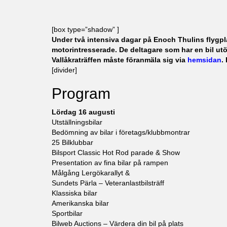
[box type=”shadow” ]
Under två intensiva dagar på Enoch Thulins flygplat
motorintresserade. De deltagare som har en bil utö
Vallåkraträffen måste föranmäla sig via
hemsidan
.
[divider]
Program
Lördag 16 augusti
Utställningsbilar
Bedömning av bilar i företags/klubbmontrar
25 Bilklubbar
Bilsport Classic Hot Rod parade & Show
Presentation av fina bilar på rampen
Målgång Lergökarallyt &
Sundets Pärla – Veteranlastbilsträff
Klassiska bilar
Amerikanska bilar
Sportbilar
Bilweb Auctions – Värdera din bil på plats