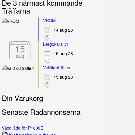
De 3 närmast kommande
Träffarna
VROM
14 aug 26
Lergökarallyt
15
15 aug 26
aug
Vallåkraträffen
15 aug 26
Din Varukorg
Senaste Radannonserna
Växellåda för P1800E