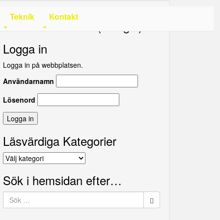
Teknik
Kontakt
Translate this site (Google)
Logga in
Logga in på webbplatsen.
Användarnamn
Lösenord
Läsvärdiga Kategorier
Läsvärdiga
Kategorier
Sök i hemsidan efter…
Sök
efter: