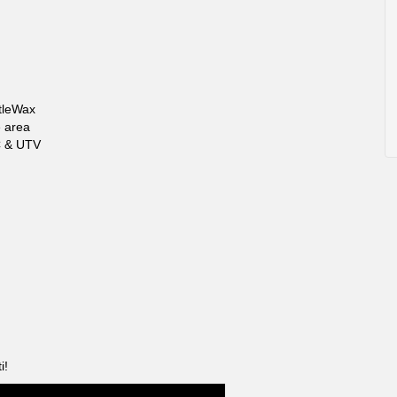
rtleWax
e area
C & UTV
i!