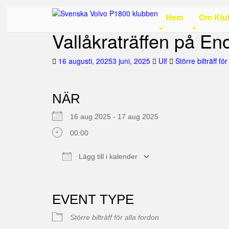
Skip
to
Hem
Om Klu
main
Vallåkraträffen på Eno
content
16 augusti, 2025
3 juni, 2025
Ulf
Större bilträff fö
NÄR
16 aug 2025 - 17 aug 2025
00:00
Lägg till i kalender
Ladda ner ICS
Google Kalender
iCalendar
Office 365
Outlook Live
EVENT TYPE
Större bilträff för alla fordon