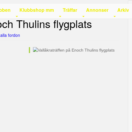
bben
Klubbshop mm
Träffar
Annonser
Arkiv
ch Thulins flygplats
r alla fordon