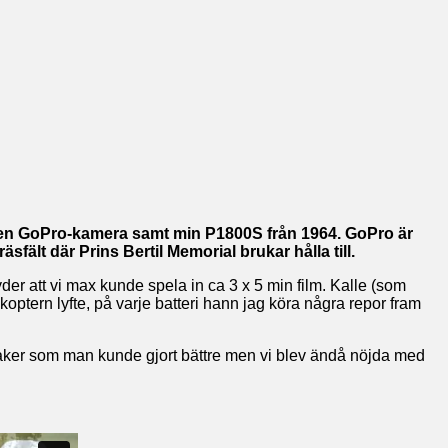
r, en GoPro-kamera samt min P1800S från 1964. GoPro är
lt där Prins Bertil Memorial brukar hålla till.
tyder att vi max kunde spela in ca 3 x 5 min film. Kalle (som
ikoptern lyfte, på varje batteri hann jag köra några repor fram
a saker som man kunde gjort bättre men vi blev ändå nöjda med