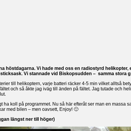
 fina höstdagarna. Vi hade med oss en radiostyrd helikopte
ticksask. Vi stannade vid Biskopsudden – samma stora gräsfä
ier till helikoptern, varje batteri räcker 4-5 min vilket alltså be
ltet och så åkte jag iväg till änden på fältet. Jag tutade och hel
lut.
iktigt ha koll på programmet. Nu så här efteråt ser man en mass
ckar med bilen – men oavsett, Enjoy! 🙂
gan längst ner till höger)