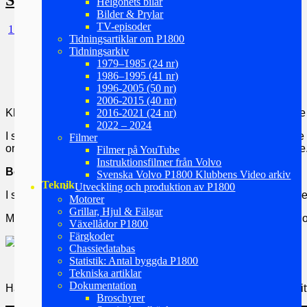
Helgonets bilar
Bilder & Prylar
TV-episoder
1 juli, 2014
11 november, 2025
ulfselstam
Tidningsartiklar om P1800
Tidningsarkiv
1979–1985 (24 nr)
1986–1995 (41 nr)
Avgående ordf. Bo Torvestig
1996-2005 (50 nr)
avtackades
2006-2015 (40 nr)
Klubbens Sommarträff 2014 med årsstämma hölls i år i Sunne me
2016-2021 (24 nr)
2022 – 2024
I samband med årsmötet valdes ny styrelse för det kommande v
Filmer
ordförande är Mats Eriksson som tidigare varit vice ordförande
Filmer på YouTube
Instruktionsfilmer från Volvo
Bo Torvestig – ny hedersmedlem i klubben
Svenska Volvo P1800 Klubbens Video arkiv
Teknik
Utveckling och produktion av P1800
I samband med avgången, som tack för alla insatser för klubb
Motorer
Grillar, Hjul & Fälgar
Mer om det och annat från årsmötet samt ett längre reportage o
Växellådor P1800
Färgkoder
Chassiedatabas
Statistik: Antal byggda P1800
Tekniska artiklar
Dokumentation
Här är en video, sammanställd av Ralf Bengtsson – tack för dit
Broschyrer