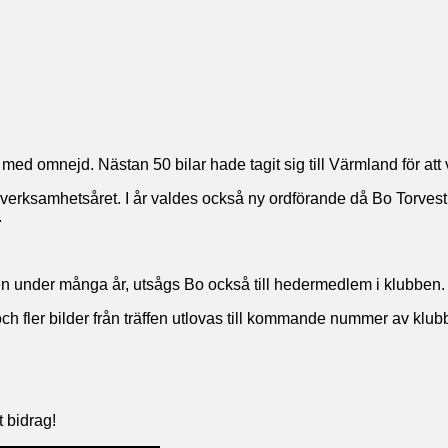
d omnejd. Nästan 50 bilar hade tagit sig till Värmland för att 
erksamhetsåret. I år valdes också ny ordförande då Bo Torvest
.
en under många år, utsågs Bo också till hedermedlem i klubben.
ch fler bilder från träffen utlovas till kommande nummer av klub
t bidrag!