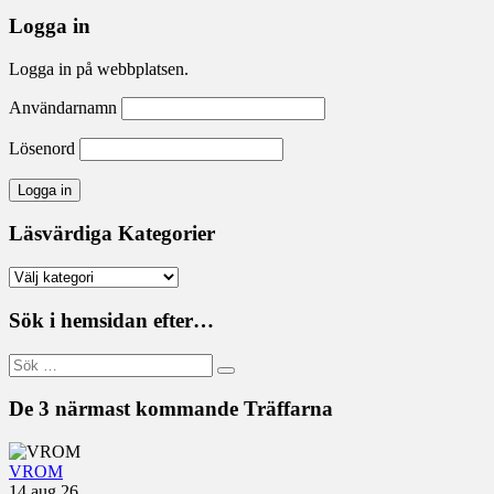
Logga in
Logga in på webbplatsen.
Användarnamn
Lösenord
Läsvärdiga Kategorier
Läsvärdiga
Kategorier
Sök i hemsidan efter…
Sök
efter:
De 3 närmast kommande Träffarna
VROM
14 aug 26