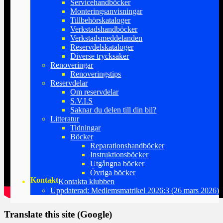
Servicehandböcker
Monteringsanvisningar
Tillbehörskataloger
Verkstadshandböcker
Verkstadsmeddelanden
Reservdelskataloger
Diverse trycksaker
Renoveringar
Renoveringstips
Reservdelar
Om reservdelar
S.V.I.S
Saknar du delen till din bil?
Litteratur
Tidningar
Böcker
Reparationshandböcker
Instruktionsböcker
Utgångna böcker
Övriga böcker
Kontakt
Kontakta klubben
Uppdaterad: Medlemsmatrikel 2026:3 (26 mars 2026)
Translate this site (Google)