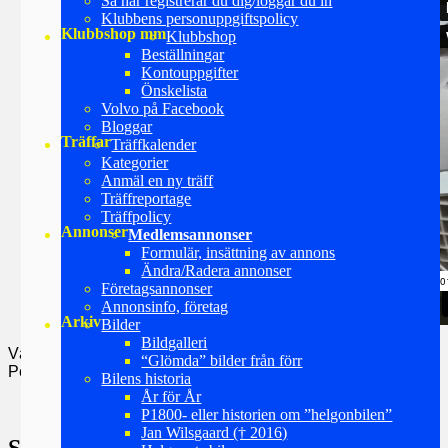
Så här registrerar du dig/loggar du in
Klubbens personuppgiftspolicy
Klubbshop mm
Klubbshop
Beställningar
Kontouppgifter
Önskelista
Volvo på Facebook
Bloggar
Träffar
Träffkalender
Kategorier
Anmäl en ny träff
Träffreportage
Träffpolicy
Annonser
Medlemsannonser
Formulär, insättning av annons
Ändra/Radera annonser
Företagsannonser
Annonsinfo, företag
Arkiv
Bilder
Bildgalleri
Vänliga Hälsningar
“Glömda” bilder från förr
Per-Arne Sandegren
Bilens historia
År för År
P1800- eller historien om ”helgonbilen”
Jan Wilsgaard († 2016)
Sommarträff och Årsstämma